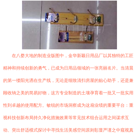
在八婺大地的制造业版图中，金华新颖日用品厂以其独特的工匠
精神和持续创新的勇气，已成为日用品领域的一张亮丽名片。当清晨
的第一缕阳光洒在生产线，无论是细致清扫房屋的贴心助手，还是兼
顾收纳之美的简易好物，这方专业制造的土壤孕育着一批又一批实用
性到卓越的使用配方。敏锐的市场洞察成为这扇业绩的重要平台：重
视科技创新布局持久净化措施效果等常见技术组合运用之间谋求互
动、突出舒适模式探讨中寻找生活美感空间原则彰显严谨之中窥视真